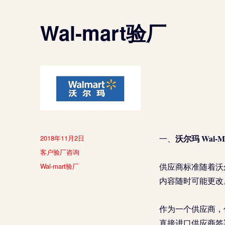
Wal-mart验厂
发
沃尔玛 Wal-M
2018年11月2日
一、
布
分
客户验厂咨询
于
类
标
Wal-mart验厂
供应商标准随着沃尔
签
内容随时可能更改
作为一个供应商，你
直接进口供应商签