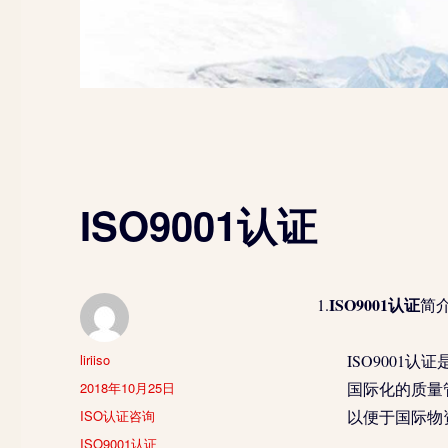
ISO9001认证
ISO9001认证
1.
简
作
liriiso
ISO900
者
发
2018年10月25日
国际化的质量
布
分
ISO认证咨询
以便于国际物
于
类
标
ISO9001认证