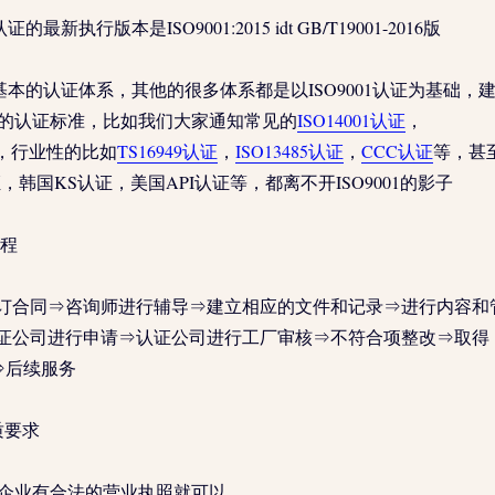
最新执行版本是ISO9001:2015 idt GB/T19001-2016版
是最基本的认证体系，其他的很多体系都是以ISO9001认证为基础，
的认证标准，比如我们大家通知常见的
ISO14001认证
，
，行业性的比如
TS16949认证
，
ISO13485认证
，
CCC认证
等，甚
证，韩国KS认证，美国API认证等，都离不开ISO9001的影子
程
订合同⇒咨询师进行辅导⇒建立相应的文件和记录⇒进行内容和
证公司进行申请⇒认证公司进行工厂审核⇒不符合项整改⇒取得
书⇒后续服务
质要求
企业有合法的营业执照就可以