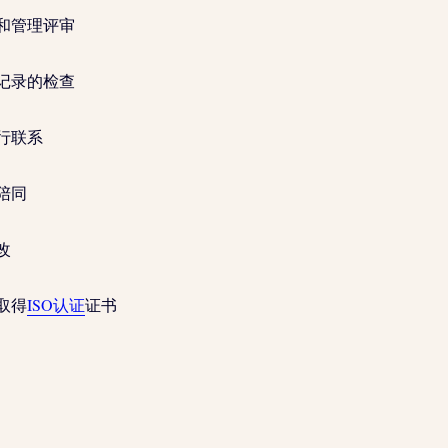
和管理评审
记录的检查
行联系
陪同
改
取得
ISO认证
证书