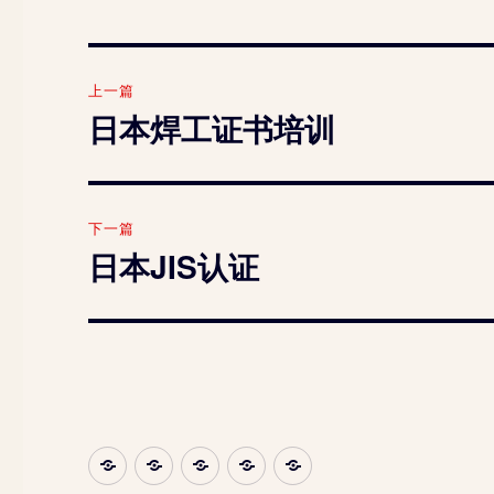
文
上一篇
章
日本焊工证书培训
上
篇
导
文
航
章：
下一篇
日本JIS认证
下
篇
文
章：
ISO
产
客
认
联
认
品
户
证
系